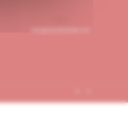
hello@dubndiduatelier.com