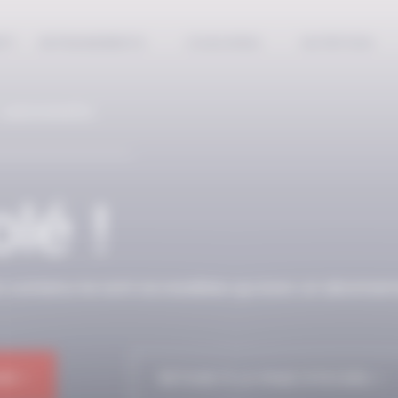
EPT
ENTRAINEMENTS
COACHING
NUTRITION
 ABONNÉS
lé !
n contenu ne sont accessibles qu’avec un abonnem
NE !
RETOUR À LA PAGE D'ACCUEIL