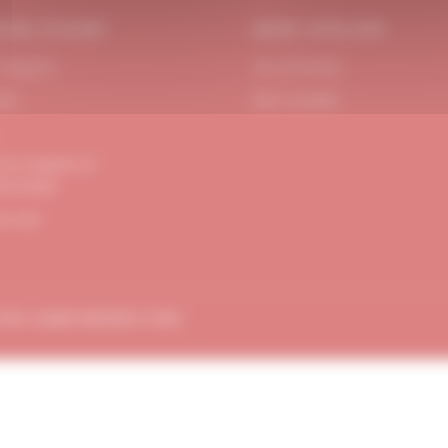
OIN D’AIDE
MON ATELIER
 Support
Se connecter
act
Mon compte
ons Légales et
dentialité
de site
TION
AMBE-DESIGN.COM