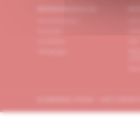
#DUBNDIDUATELIER
BES
Qui sommes-nous ?
FAQ /
Le concept
Cont
Je m'abonne
CGV
Menti
Témoignages
confi
Plan 
© DUBDNDIDU ATELIER – 2023 CONCEP