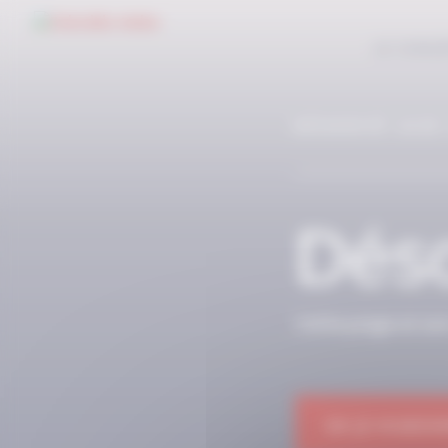
Panneau de gestion des cookies
LE CONC
RÉSERVÉ AUX
Déso
Cette page et so
OK JE M'ABON