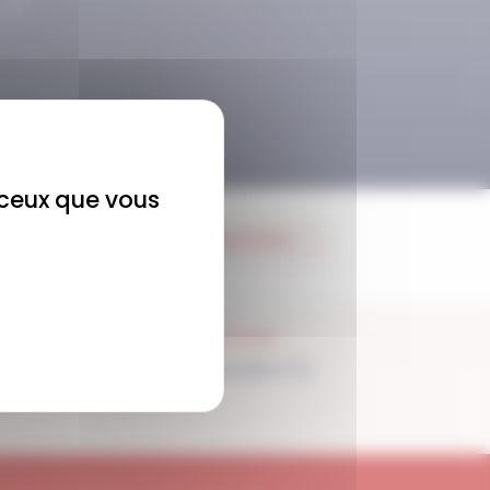
r ceux que vous
JE M'ABONNE
SUPPORT
Disponible 7/7j