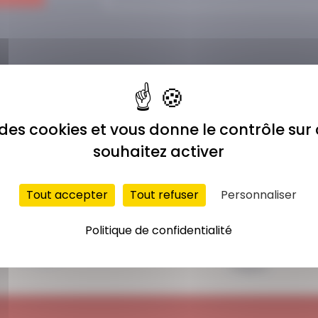
e des cookies et vous donne le contrôle su
souhaitez activer
Tout accepter
Tout refuser
Personnaliser
ACCÈS ILLIMITÉ
PAIEMENT
Politique de confidentialité
SÉCURISÉ
Plus de 400 séances
Carte bancaire,
en ligne
Paypal