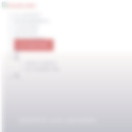
Panneau de gestion des cookies
LE CONCEPT
ENTRAINEMENTS
COACHING
NUTRITION
PROGRAMMES
JE M’ABONNE
MON COMPTE
SE CONNECTER
RÉSERVÉ AUX ABONNÉS