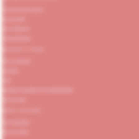
Qui sommes-nous ?
Le concept
Je m'abonne
Témoignages
BESOIN D’AIDE
FAQ / Support
Contact
CGV
Mentions Légales et confidentialité
Plan de site
MON ATELIER
Se connecter
Mon compte