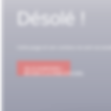
Désolé !
Cette page et son contenu ne sont access
OK JE M'ABONNE !
RETOUR À LA PAGE D'ACCUEIL