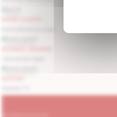
ACCÈS ILLIMITÉ
Plus de 400 séances en ligne
PAIEMENT SÉCURISÉ
Carte bancaire, Paypal
SUPPORT
Disponible 7/7j
#DUBNDIDUATELIER