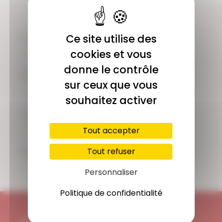
COMMUNAUTÉ
Ce site utilise des
Plus de 1900 membres actifs
cookies et vous
donne le contrôle
ACCÈS ILLIMITÉ
sur ceux que vous
Plus de 400 séances en ligne
souhaitez activer
PAIEMENT SÉCURISÉ
Carte bancaire, Paypal
Tout accepter
SUPPORT
Tout refuser
Disponible 7/7j
Personnaliser
Politique de confidentialité