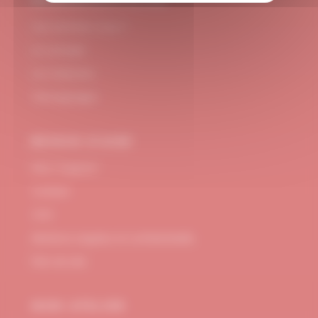
#DUBNDIDUATELIER
Qui sommes-nous ?
Le concept
Je m'abonne
Témoignages
BESOIN D’AIDE
FAQ / Support
Contact
CGV
Mentions Légales et confidentialité
Plan de site
MON ATELIER