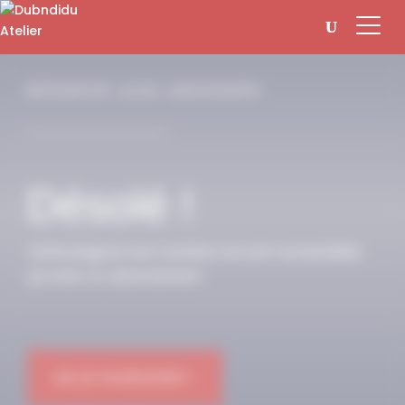
Panneau de gestion des cookies
RÉSERVÉ AUX ABONNÉS
Désolé !
Cette page et son contenu ne sont accessibles
qu’avec un abonnement.
OK JE M'ABONNE !