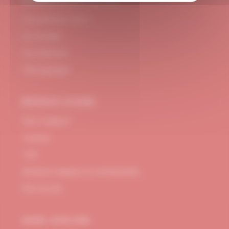
#DUBNDIDUATELIER
Qui sommes-nous ?
Le concept
Je m'abonne
Témoignages
BESOIN D’AIDE
FAQ / Support
Contact
CGV
Mentions Légales et confidentialité
Plan de site
MON ATELIER