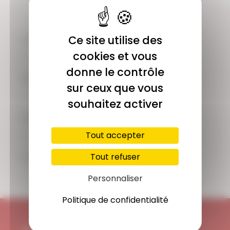
COMMUNAUTÉ
Ce site utilise des
Plus de 1900 membres actifs
cookies et vous
donne le contrôle
ACCÈS ILLIMITÉ
sur ceux que vous
Plus de 400 séances en ligne
souhaitez activer
PAIEMENT SÉCURISÉ
Carte bancaire, Paypal
Tout accepter
SUPPORT
Tout refuser
Disponible 7/7j
Personnaliser
Politique de confidentialité