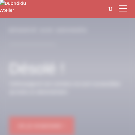
Panneau de gestion des cookies
RÉSERVÉ AUX ABONNÉS
Désolé !
Cette page et son contenu ne sont accessibles
qu’avec un abonnement.
OK JE M'ABONNE !