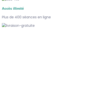
Accès illimité
Plus de 400 séances en ligne
Paiement sécurisé
Carte bancaire, Paypal
Support
Disponible 7/7j
#dubndiduatelier
Qui sommes-nous ?
Le concept
Je m'abonne
Témoignages