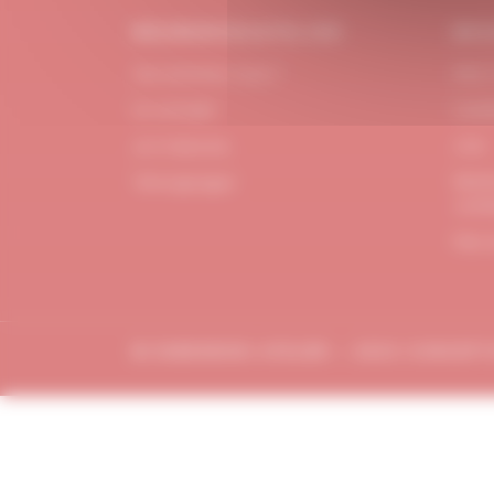
#DUBNDIDUATELIER
BES
Qui sommes-nous ?
FAQ /
Le concept
Cont
Je m'abonne
CGV
Menti
Témoignages
confi
Plan 
© DUBDNDIDU ATELIER – 2023 CONCEP