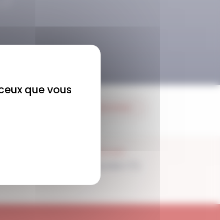
r ceux que vous
JE M'ABONNE
SUPPORT
Disponible 7/7j