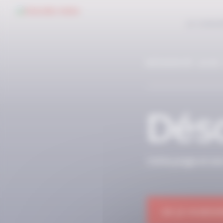
Panneau de gestion des cookies
LE CONC
RÉSERVÉ AUX
Déso
Cette page et so
OK JE M'ABON