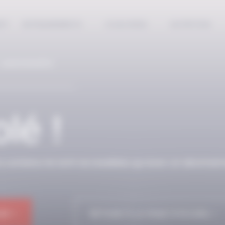
EPT
ENTRAINEMENTS
COACHING
NUTRITION
 ABONNÉS
lé !
n contenu ne sont accessibles qu’avec un abonnem
NE !
RETOUR À LA PAGE D'ACCUEIL