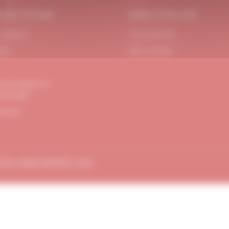
OIN D’AIDE
MON ATELIER
 Support
Se connecter
act
Mon compte
ons Légales et
dentialité
de site
TION
AMBE-DESIGN.COM