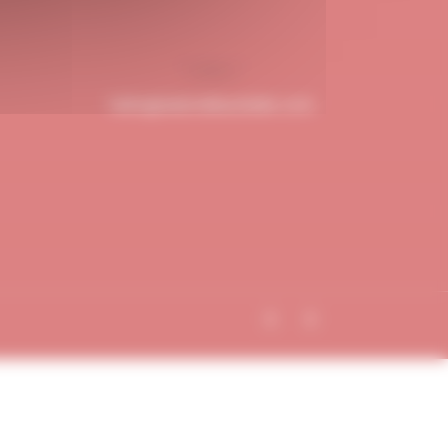
hello@dubndiduatelier.com