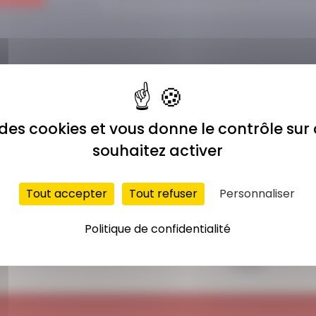
e des cookies et vous donne le contrôle su
souhaitez activer
Tout accepter
Tout refuser
Personnaliser
ACCÈS ILLIMITÉ
PAIEMENT
Politique de confidentialité
SÉCURISÉ
Plus de 400 séances
Carte bancaire,
en ligne
Paypal