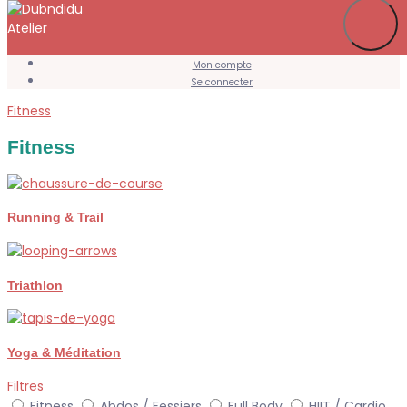
Je m’abonne
Favoris
Mon compte
Se connecter
Fitness
Fitness
Running & Trail
Triathlon
Yoga & Méditation
Filtres
Fitness
Abdos / Fessiers
Full Body
HIIT / Cardio