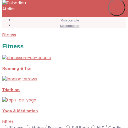
Je m’abonne
Favoris
Mon compte
Se connecter
Fitness
Fitness
Running & Trail
Triathlon
Yoga & Méditation
Filtres
Fitness
Abdos / Fessiers
Full Body
HIIT / Cardio