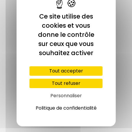
Ce site utilise des
cookies et vous
donne le contrôle
sur ceux que vous
souhaitez activer
Tout accepter
Tout refuser
Personnaliser
Politique de confidentialité
20MIN PILATES AVEC CHIFFON