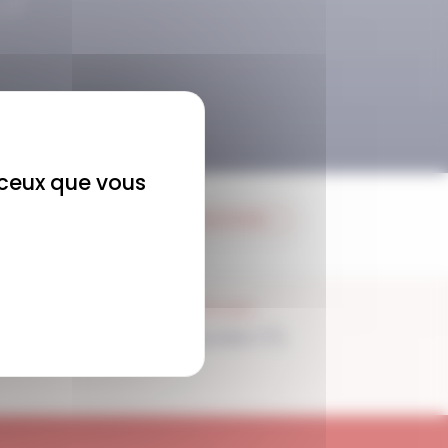
r ceux que vous
JE M'ABONNE
SUPPORT
Disponible 7/7j