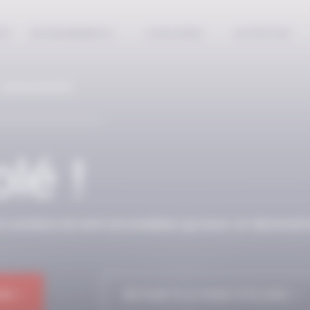
EPT
ENTRAINEMENTS
COACHING
NUTRITION
 ABONNÉS
lé !
n contenu ne sont accessibles qu’avec un abonnem
NE !
RETOUR À LA PAGE D'ACCUEIL