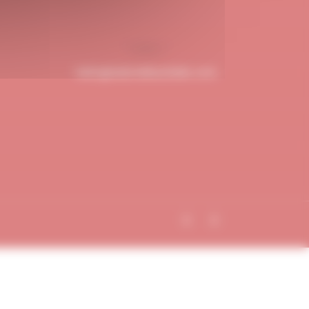
hello@dubndiduatelier.com