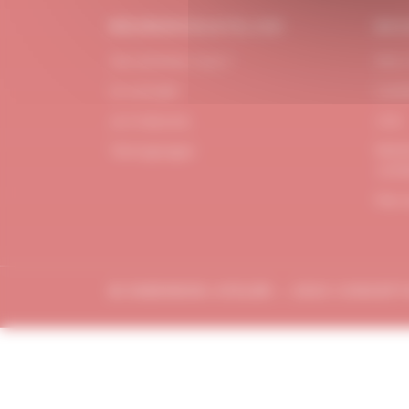
#DUBNDIDUATELIER
BES
Qui sommes-nous ?
FAQ /
Le concept
Cont
Je m'abonne
CGV
Menti
Témoignages
confi
Plan 
© DUBDNDIDU ATELIER – 2023 CONCEP