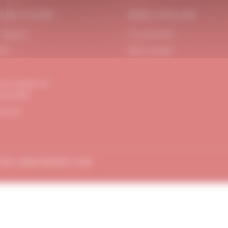
OIN D’AIDE
MON ATELIER
 Support
Se connecter
act
Mon compte
ons Légales et
dentialité
de site
TION
AMBE-DESIGN.COM