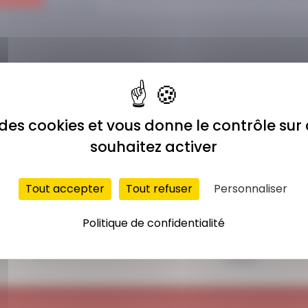
e des cookies et vous donne le contrôle su
souhaitez activer
Tout accepter
Tout refuser
Personnaliser
ACCÈS ILLIMITÉ
PAIEMENT
Politique de confidentialité
SÉCURISÉ
Plus de 400 séances
Carte bancaire,
en ligne
Paypal