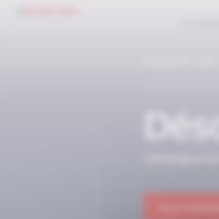
Panneau de gestion des cookies
LE CONC
RÉSERVÉ AUX
Déso
Cette page et so
OK JE M'ABON