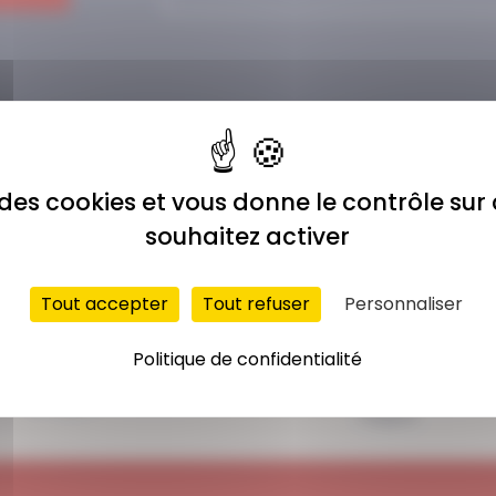
e des cookies et vous donne le contrôle su
souhaitez activer
Tout accepter
Tout refuser
Personnaliser
ACCÈS ILLIMITÉ
PAIEMENT
Politique de confidentialité
SÉCURISÉ
Plus de 400 séances
Carte bancaire,
en ligne
Paypal