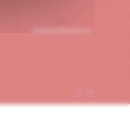
hello@dubndiduatelier.com