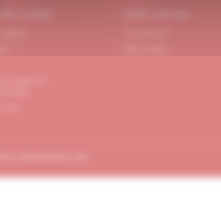
OIN D’AIDE
MON ATELIER
 Support
Se connecter
act
Mon compte
ons Légales et
dentialité
de site
TION
AMBE-DESIGN.COM