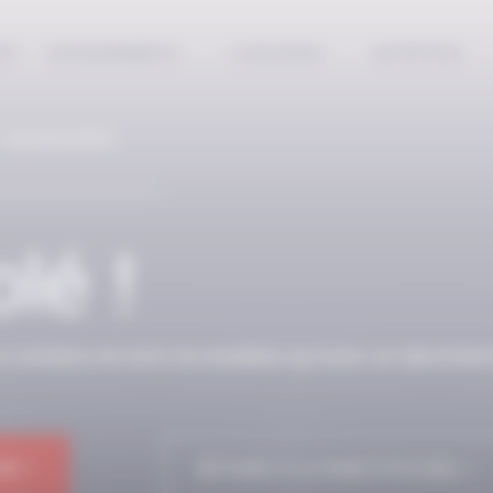
EPT
ENTRAINEMENTS
COACHING
NUTRITION
 ABONNÉS
lé !
n contenu ne sont accessibles qu’avec un abonnem
NE !
RETOUR À LA PAGE D'ACCUEIL