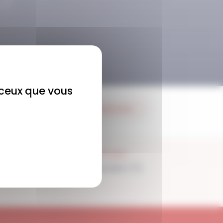
r ceux que vous
JE M'ABONNE
SUPPORT
Disponible 7/7j