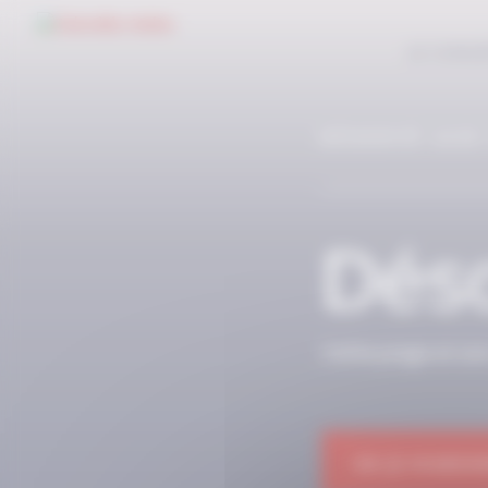
Panneau de gestion des cookies
LE CONC
RÉSERVÉ AUX
Déso
Cette page et so
OK JE M'ABON