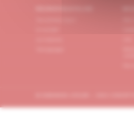
#DUBNDIDUATELIER
BES
Qui sommes-nous ?
FAQ /
Le concept
Cont
Je m'abonne
CGV
Menti
Témoignages
confi
Plan 
© DUBDNDIDU ATELIER – 2023 CONCEP