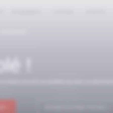
EPT
ENTRAINEMENTS
COACHING
NUTRITION
 ABONNÉS
lé !
n contenu ne sont accessibles qu’avec un abonnem
NE !
RETOUR À LA PAGE D'ACCUEIL