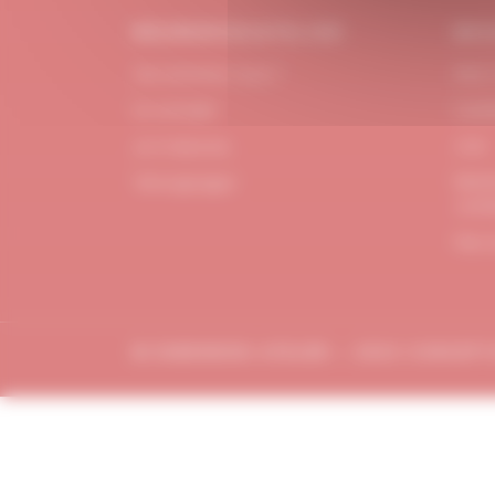
#DUBNDIDUATELIER
BES
Qui sommes-nous ?
FAQ /
Le concept
Cont
Je m'abonne
CGV
Menti
Témoignages
confi
Plan 
© DUBDNDIDU ATELIER – 2023 CONCEP