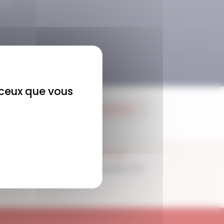
r ceux que vous
JE M'ABONNE
SUPPORT
Disponible 7/7j