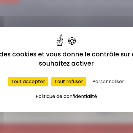
e des cookies et vous donne le contrôle su
souhaitez activer
Tout accepter
Tout refuser
Personnaliser
ACCÈS ILLIMITÉ
PAIEMENT
Politique de confidentialité
SÉCURISÉ
Plus de 400 séances
Carte bancaire,
en ligne
Paypal