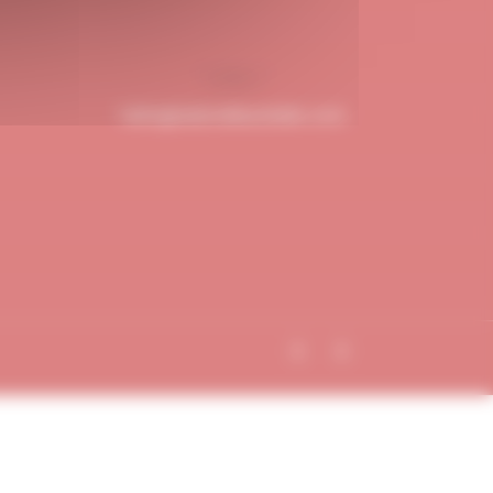
hello@dubndiduatelier.com