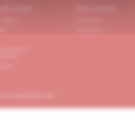
OIN D’AIDE
MON ATELIER
 Support
Se connecter
act
Mon compte
ons Légales et
dentialité
de site
TION
AMBE-DESIGN.COM