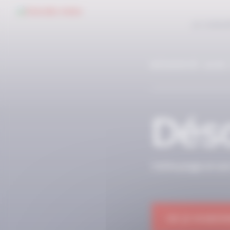
Panneau de gestion des cookies
LE CONC
RÉSERVÉ AUX
Déso
Cette page et so
OK JE M'ABON