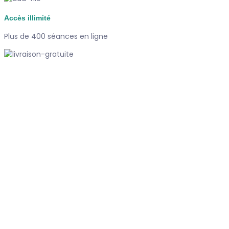
Accès illimité
Plus de 400 séances en ligne
Paiement sécurisé
Carte bancaire, Paypal
Support
Disponible 7/7j
#dubndiduatelier
Qui sommes-nous ?
Le concept
Je m'abonne
Témoignages