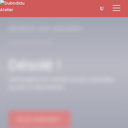
Panneau de gestion des cookies
RÉSERVÉ AUX ABONNÉS
Désolé !
Cette page et son contenu ne sont accessibles
qu’avec un abonnement.
OK JE M'ABONNE !