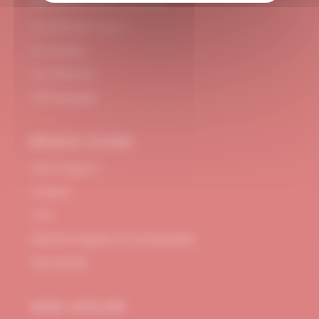
#DUBNDIDUATELIER
Qui sommes-nous ?
Le concept
Je m'abonne
Témoignages
BESOIN D’AIDE
FAQ / Support
Contact
CGV
Mentions Légales et confidentialité
Plan de site
MON ATELIER