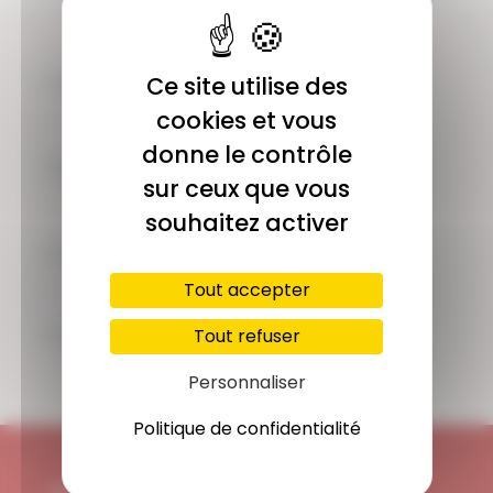
COMMUNAUTÉ
Ce site utilise des
Plus de 1900 membres actifs
cookies et vous
donne le contrôle
ACCÈS ILLIMITÉ
sur ceux que vous
Plus de 400 séances en ligne
souhaitez activer
PAIEMENT SÉCURISÉ
Carte bancaire, Paypal
Tout accepter
SUPPORT
Tout refuser
Disponible 7/7j
Personnaliser
Politique de confidentialité