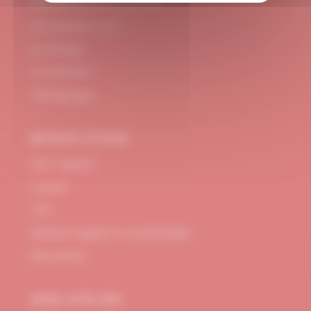
#DUBNDIDUATELIER
Qui sommes-nous ?
Le concept
Je m'abonne
Témoignages
BESOIN D’AIDE
FAQ / Support
Contact
CGV
Mentions Légales et confidentialité
Plan de site
MON ATELIER