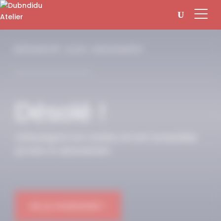
Panneau de gestion des cookies
RÉSERVÉ AUX ABONNÉS
Désolé !
Cette page et son contenu ne sont accessibles
qu’avec un abonnement.
OK JE M'ABONNE !