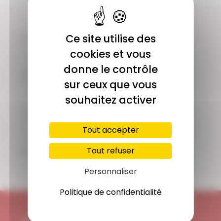
COMMUNAUTÉ
Ce site utilise des
Plus de 1900 membres actifs
cookies et vous
donne le contrôle
ACCÈS ILLIMITÉ
sur ceux que vous
Plus de 400 séances en ligne
souhaitez activer
PAIEMENT SÉCURISÉ
Carte bancaire, Paypal
Tout accepter
SUPPORT
Tout refuser
Disponible 7/7j
Personnaliser
Politique de confidentialité