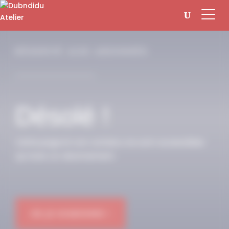
Panneau de gestion des cookies
RÉSERVÉ AUX ABONNÉS
Désolé !
Cette page et son contenu ne sont accessibles
qu’avec un abonnement.
OK JE M'ABONNE !