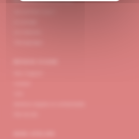
#DUBNDIDUATELIER
Qui sommes-nous ?
Le concept
Je m'abonne
Témoignages
BESOIN D’AIDE
FAQ / Support
Contact
CGV
Mentions Légales et confidentialité
Plan de site
MON ATELIER