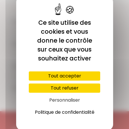
COMMUNAUTÉ
Ce site utilise des
Plus de 1900 membres actifs
cookies et vous
donne le contrôle
ACCÈS ILLIMITÉ
sur ceux que vous
Plus de 400 séances en ligne
souhaitez activer
PAIEMENT SÉCURISÉ
Carte bancaire, Paypal
Tout accepter
SUPPORT
Tout refuser
Disponible 7/7j
Personnaliser
Politique de confidentialité